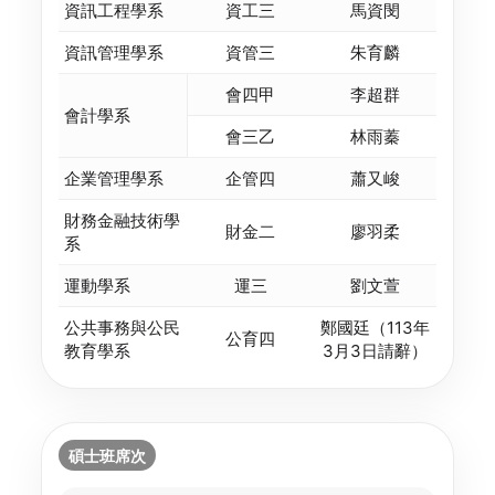
資訊工程學系
資工三
馬資閔
資訊管理學系
資管三
朱育麟
會四甲
李超群
會計學系
會三乙
林雨蓁
企業管理學系
企管四
蕭又峻
財務金融技術學
財金二
廖羽柔
系
運動學系
運三
劉文萱
公共事務與公民
鄭國廷（113年
公育四
教育學系
3月3日請辭）
碩士班席次