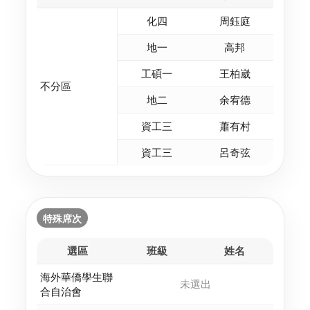
化四
周鈺庭
地一
高邦
工碩一
王柏崴
不分區
地二
余宥德
資工三
蕭有村
資工三
呂奇弦
特殊席次
選區
班級
姓名
海外華僑學生聯
未選出
合自治會