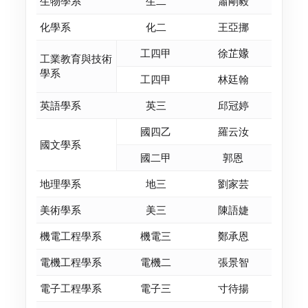
生物學系
生二
蕭剛毅
化學系
化二
王亞挪
工四甲
徐芷𡟇
工業教育與技術
學系
工四甲
林廷翰
英語學系
英三
邱冠婷
國四乙
羅云汝
國文學系
國二甲
郭恩
地理學系
地三
劉家芸
美術學系
美三
陳語婕
機電工程學系
機電三
鄭承恩
電機工程學系
電機二
張景智
電子工程學系
電子三
寸待揚