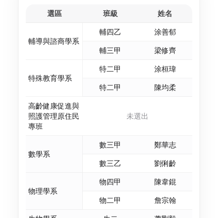
選區
班級
姓名
輔四乙
涂善郁
輔導與諮商學系
輔三甲
梁修齊
特二甲
涂桓瑋
特殊教育學系
特二甲
陳均柔
高齡健康促進與
照護管理原住民
未選出
專班
數三甲
鄭華志
數學系
數三乙
劉俐齡
物四甲
陳韋錕
物理學系
物二甲
詹宗翰