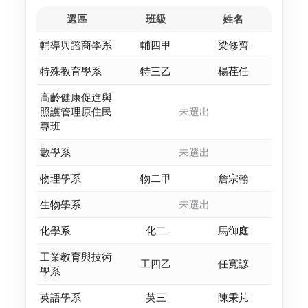
選區
班級
姓名
輔導與諮商學系
輔四甲
梁修齊
特殊教育學系
特三乙
楊荏任
高齡健康促進與
照護管理原住民
未選出
專班
數學系
未選出
物理學系
物二甲
詹宗翰
生物學系
未選出
化學系
化二
馬御庭
工業教育與技術
工四乙
任寬諺
學系
英語學系
英三
陳秉芃