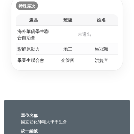
特殊席次
選區
班級
姓名
海外華僑學生聯
未選出
合自治會
彰師原動力
地三
吳冠穎
畢業生聯合會
企管四
洪婕宜
單位名稱
國立彰化師範大學學生會
統一編號