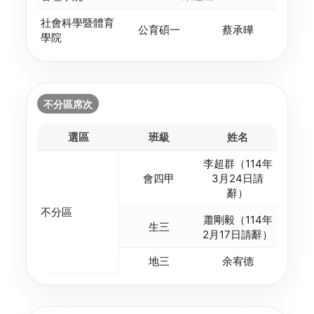
社會科學暨體育
公育碩一
蔡承曄
學院
不分區席次
選區
班級
姓名
李超群（114年
會四甲
3月24日請
辭）
不分區
蕭剛毅（114年
生三
2月17日請辭）
地三
余宥德