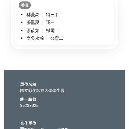
委員
林蔓鈞 ｜ 特三甲
張熏夏 ｜ 運三
廖苡如 ｜ 機電二
李吳永瀚 ｜ 公育二
單位名稱
國立彰化師範大學學生會
統一編號
95299825
合作單位