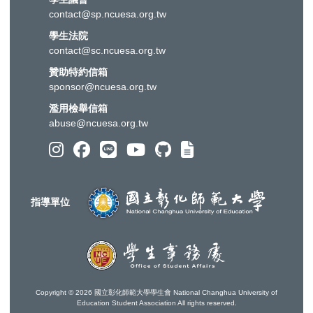
contact@sp.ncuesa.org.tw
學生法院
contact@sc.ncuesa.org.tw
贊助特約信箱
sponsor@ncuesa.org.tw
濫用檢舉信箱
abuse@ncuesa.org.tw
指導單位
Copyright ©
2026 國立彰化師範大學學生會 National Changhua University of
Education Student Association All rights reserved.