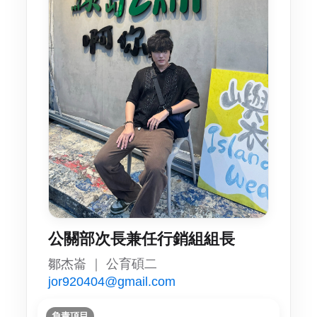
公關部次長兼任行銷組組長
鄒杰崙 ｜ 公育碩二
jor920404@gmail.com
負責項目