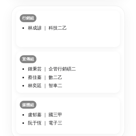
行銷組
林成諺 ｜ 科技二乙
宣傳組
鍾秉芸 ｜ 企管行銷碩二
蔡佳蓁 ｜ 數二乙
林奕廷 ｜ 智車二
媒體組
盧郁蓁 ｜ 國三甲
阮于恆 ｜ 電子三