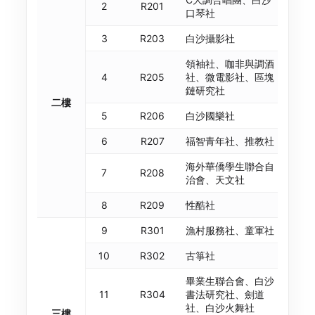
2
R201
口琴社
3
R203
白沙攝影社
領袖社、咖非與調酒
4
R205
社、微電影社、區塊
鏈研究社
二樓
5
R206
白沙國樂社
6
R207
福智青年社、推教社
海外華僑學生聯合自
7
R208
治會、天文社
8
R209
性酷社
9
R301
漁村服務社、童軍社
10
R302
古箏社
畢業生聯合會、白沙
11
R304
書法研究社、劍道
社、白沙火舞社
三樓