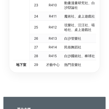
動畫漫畫研究社、白
23
R410
沙辯論社
24
R411
魔術社、桌上遊戲社
弦樂社、汪汪社、嘻
25
R412
哈社、桌上遊戲社
26
R413
白沙管樂社
27
R414
民俗舞蹈社
28
R415
白沙國術社、棒球社
地下室
29
才藝中心
熱門音樂社