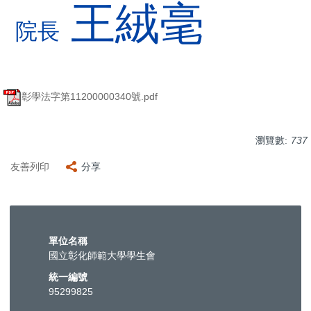
王絨毫
院長
彰學法字第11200000340號.pdf
瀏覽數:
737
友善列印
分享
單位名稱
國立彰化師範大學學生會
統一編號
95299825