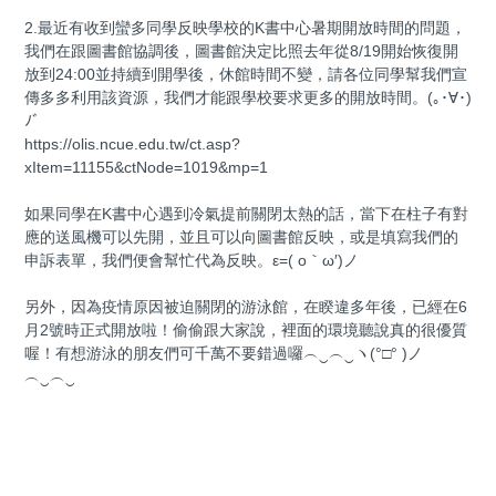
2.最近有收到蠻多同學反映學校的K書中心暑期開放時間的問題，
我們在跟圖書館協調後，圖書館決定比照去年從8/19開始恢復開
放到24:00並持續到開學後，休館時間不變，請各位同學幫我們宣
傳多多利用該資源，我們才能跟學校要求更多的開放時間。(｡･∀･)
ﾉﾞ
https://olis.ncue.edu.tw/ct.asp?
xItem=11155&ctNode=1019&mp=1
如果同學在K書中心遇到冷氣提前關閉太熱的話，當下在柱子有對
應的送風機可以先開，並且可以向圖書館反映，或是填寫我們的
申訴表單，我們便會幫忙代為反映。ε=( o｀ω′)ノ
另外，因為疫情原因被迫關閉的游泳館，在睽違多年後，已經在6
月2號時正式開放啦！偷偷跟大家說，裡面的環境聽說真的很優質
喔！有想游泳的朋友們可千萬不要錯過囉︵‿︵‿ヽ(°□° )ノ
︵‿︵‿