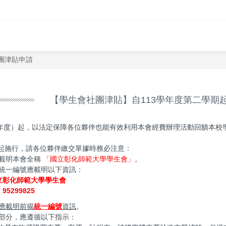
團津貼申請
【學生會社團津貼】自113學年度第二學期
9學年度）起，以法定保障各位夥伴也能有效利用本會經費辦理活動回饋本校
起施行，請各位夥伴繳交單據時務必注意：
應載明本會全稱
「國立彰化師範大學學生會」
。
及統一編號應載明以下資訊：
立彰化師範大學學生會
5299825
應載明前揭
統一編號
資訊
。
的部分，應遵循以下指示：