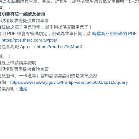
：當你是在臨櫃購買車票、客運、計程車，請將實體車票於繳交單據時一併提
票據）：
證明要有統一編號及抬頭
超商現場取票需提供實體車票
有統編之電子車票證明，就不用提供實體車票了！
明 PDF 檔會有密碼鎖定，密碼為乘車日期，請
轉檔為不用密碼的 PDF
：
https://ptis.thsrc.com.tw/ptis/
包含高鐵 App）：
https://reurl.cc/YqMpdX
票據）：
可線上申請購票證明
超商現場取票需提供實體車票
（悠遊卡、一卡通等）需申請購票證明或是乘車憑證
查詢：
https://www.railway.gov.tw/tra-tip-web/tip/tip001/tip115/query
購票證明：
連結