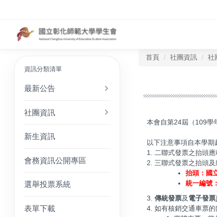
首頁
社團資訊
社
資訊分類清單
最新公告
社團資訊
本會自第24屆（10
新生資訊
以下注意事項自本學期
1. 二聯式發票之抬頭
會務資訊公開專區
2. 三聯式發票之抬頭
抬頭：國
統一編號：9
選舉投票系統
3.
傳統發票
及
電子發票
表單下載
4. 如有核銷交通車票